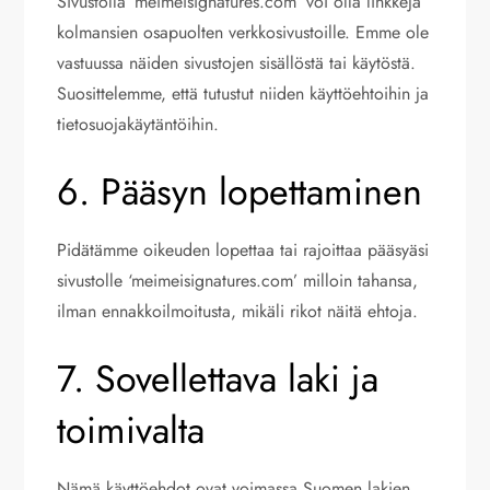
Sivustolla ‘meimeisignatures.com’ voi olla linkkejä
kolmansien osapuolten verkkosivustoille. Emme ole
vastuussa näiden sivustojen sisällöstä tai käytöstä.
Suosittelemme, että tutustut niiden käyttöehtoihin ja
tietosuojakäytäntöihin.
6. Pääsyn lopettaminen
Pidätämme oikeuden lopettaa tai rajoittaa pääsyäsi
sivustolle ‘meimeisignatures.com’ milloin tahansa,
ilman ennakkoilmoitusta, mikäli rikot näitä ehtoja.
7. Sovellettava laki ja
toimivalta
Nämä käyttöehdot ovat voimassa Suomen lakien