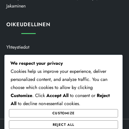
Jakaminen
OIKEUDELLINEN
Yhteystiedot
Evästekäytäntö
We respect your privacy
Cookies help us improve your experience, deliver
Meidän Tarinamme
personalized content, and analyze traffic. You can
Palveluehdot
choose which cookies to allow by clicking
Customize
. Click
Accept All
to consent or
Reject
Yksityisyytesi
All
to decline non-essential cookies.
CUSTOMIZE
REJECT ALL
Theme Memorial Blog by
Kantipur Themes