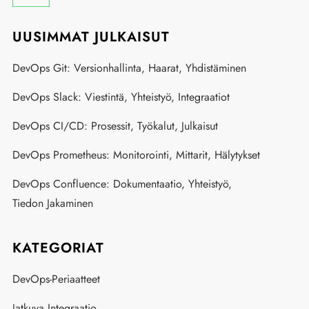
UUSIMMAT JULKAISUT
DevOps Git: Versionhallinta, Haarat, Yhdistäminen
DevOps Slack: Viestintä, Yhteistyö, Integraatiot
DevOps CI/CD: Prosessit, Työkalut, Julkaisut
DevOps Prometheus: Monitorointi, Mittarit, Hälytykset
DevOps Confluence: Dokumentaatio, Yhteistyö,
Tiedon Jakaminen
KATEGORIAT
DevOps-Periaatteet
Jatkuva Integraatio