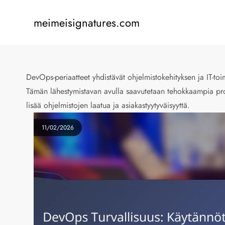
Skip
to
meimeisignatures.com
content
DevOps-periaatteet yhdistävät ohjelmistokehityksen ja IT-to
Tämän lähestymistavan avulla saavutetaan tehokkaampia pro
lisää ohjelmistojen laatua ja asiakastyytyväisyyttä.
11/02/2026