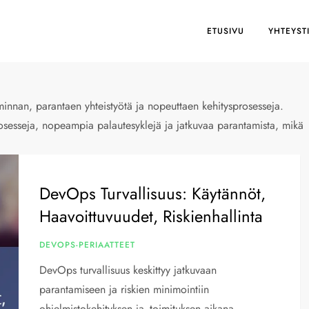
ETUSIVU
YHTEYST
iminnan, parantaen yhteistyötä ja nopeuttaen kehitysprosesseja.
sesseja, nopeampia palautesyklejä ja jatkuvaa parantamista, mikä
DevOps Turvallisuus: Käytännöt,
Haavoittuvuudet, Riskienhallinta
DEVOPS-PERIAATTEET
DevOps turvallisuus keskittyy jatkuvaan
parantamiseen ja riskien minimointiin
ohjelmistokehityksen ja -toimituksen aikana.