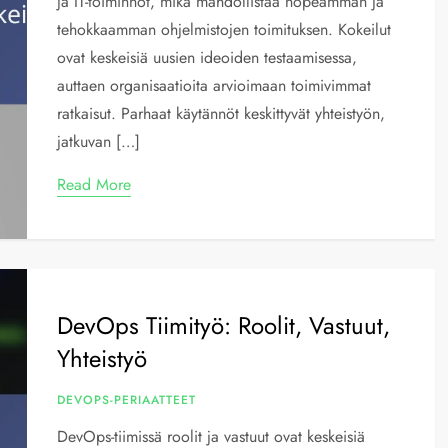
ja IT-toiminnot, mikä mahdollistaa nopeamman ja
tehokkaamman ohjelmistojen toimituksen. Kokeilut
ovat keskeisiä uusien ideoiden testaamisessa,
auttaen organisaatioita arvioimaan toimivimmat
ratkaisut. Parhaat käytännöt keskittyvät yhteistyön,
jatkuvan […]
Read More
DevOps Tiimityö: Roolit, Vastuut,
Yhteistyö
DEVOPS-PERIAATTEET
DevOps-tiimissä roolit ja vastuut ovat keskeisiä