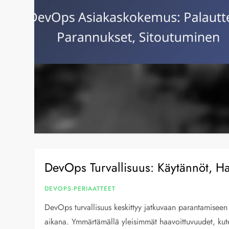
DevOps Turvallisuus: Käytännöt, Haa
DEVOPS-PERIAATTEET
DevOps turvallisuus keskittyy jatkuvaan parantamiseen j
aikana. Ymmärtämällä yleisimmät haavoittuvuudet, kute