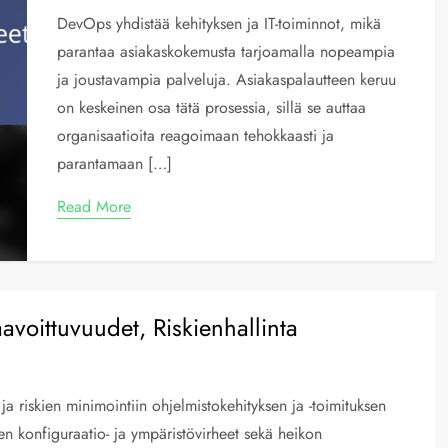
DevOps yhdistää kehityksen ja IT-toiminnot, mikä
parantaa asiakaskokemusta tarjoamalla nopeampia
ja joustavampia palveluja. Asiakaspalautteen keruu
on keskeinen osa tätä prosessia, sillä se auttaa
organisaatioita reagoimaan tehokkaasti ja
parantamaan […]
Read More
voittuvuudet, Riskienhallinta
a riskien minimointiin ohjelmistokehityksen ja -toimituksen
n konfiguraatio- ja ympäristövirheet sekä heikon