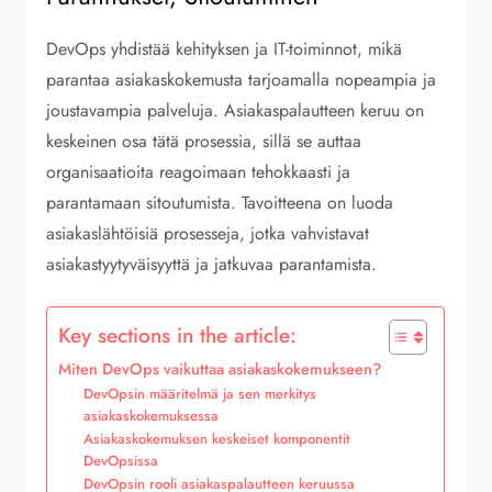
DevOps yhdistää kehityksen ja IT-toiminnot, mikä
parantaa asiakaskokemusta tarjoamalla nopeampia ja
joustavampia palveluja. Asiakaspalautteen keruu on
keskeinen osa tätä prosessia, sillä se auttaa
organisaatioita reagoimaan tehokkaasti ja
parantamaan sitoutumista. Tavoitteena on luoda
asiakaslähtöisiä prosesseja, jotka vahvistavat
asiakastyytyväisyyttä ja jatkuvaa parantamista.
Key sections in the article:
Miten DevOps vaikuttaa asiakaskokemukseen?
DevOpsin määritelmä ja sen merkitys
asiakaskokemuksessa
Asiakaskokemuksen keskeiset komponentit
DevOpsissa
DevOpsin rooli asiakaspalautteen keruussa