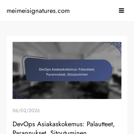
Skip
meimeisignatures.com
to
content
06/02/2026
DevOps Asiakaskokemus: Palautteet,
Parannukset, Sitoutuminen