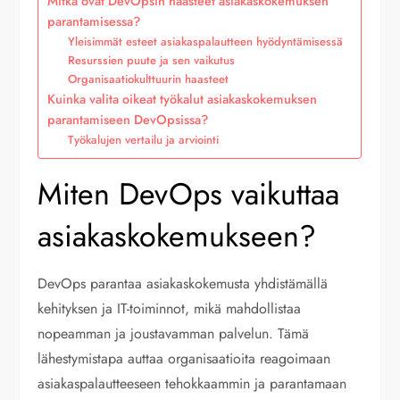
Mitkä ovat DevOpsin haasteet asiakaskokemuksen
parantamisessa?
Yleisimmät esteet asiakaspalautteen hyödyntämisessä
Resurssien puute ja sen vaikutus
Organisaatiokulttuurin haasteet
Kuinka valita oikeat työkalut asiakaskokemuksen
parantamiseen DevOpsissa?
Työkalujen vertailu ja arviointi
Miten DevOps vaikuttaa
asiakaskokemukseen?
DevOps parantaa asiakaskokemusta yhdistämällä
kehityksen ja IT-toiminnot, mikä mahdollistaa
nopeamman ja joustavamman palvelun. Tämä
lähestymistapa auttaa organisaatioita reagoimaan
asiakaspalautteeseen tehokkaammin ja parantamaan