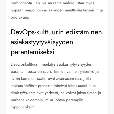
lisähuomiota. Jatkuva seuranta mahdollistaa myös
nopean reagoinnin asiakkaiden muuttuviin tarpeisiin ja
odotuksiin.
DevOps-kulttuurin edistäminen
asiakastyytyväisyyden
parantamiseksi
DevOps-kulttuurin merkitys asiakastyytyväisyyden
parantamisessa on suuri. Tiimien välinen yhteistyö ja
avoin kommunikaatio ovat avainasemassa, jotta
asiakaslähtöiset prosessit toimivat tehokkaasti. Kun
tiimit työskentelevät yhdessä, ne voivat jakaa tietoa ja
parhaita käytäntöjä, mikä johtaa parempiin
lopputuloksiin.