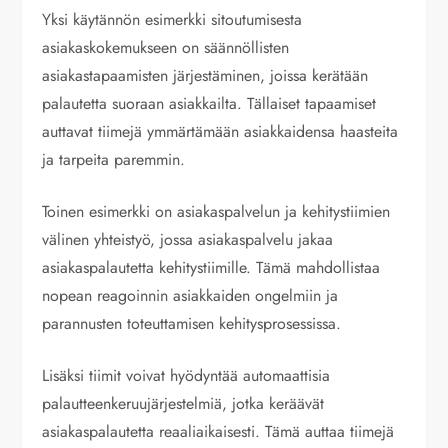
Yksi käytännön esimerkki sitoutumisesta
asiakaskokemukseen on säännöllisten
asiakastapaamisten järjestäminen, joissa kerätään
palautetta suoraan asiakkailta. Tällaiset tapaamiset
auttavat tiimejä ymmärtämään asiakkaidensa haasteita
ja tarpeita paremmin.
Toinen esimerkki on asiakaspalvelun ja kehitystiimien
välinen yhteistyö, jossa asiakaspalvelu jakaa
asiakaspalautetta kehitystiimille. Tämä mahdollistaa
nopean reagoinnin asiakkaiden ongelmiin ja
parannusten toteuttamisen kehitysprosessissa.
Lisäksi tiimit voivat hyödyntää automaattisia
palautteenkeruujärjestelmiä, jotka keräävät
asiakaspalautetta reaaliaikaisesti. Tämä auttaa tiimejä