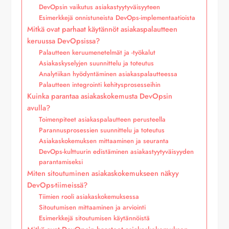
DevOpsin vaikutus asiakastyytyväisyyteen
Esimerkkejä onnistuneista DevOps-implementaatioista
Mitkä ovat parhaat käytännöt asiakaspalautteen
keruussa DevOpsissa?
Palautteen keruumenetelmät ja -työkalut
Asiakaskyselyjen suunnittelu ja toteutus
Analytiikan hyödyntäminen asiakaspalautteessa
Palautteen integrointi kehitysprosesseihin
Kuinka parantaa asiakaskokemusta DevOpsin
avulla?
Toimenpiteet asiakaspalautteen perusteella
Parannusprosessien suunnittelu ja toteutus
Asiakaskokemuksen mittaaminen ja seuranta
DevOps-kulttuurin edistäminen asiakastyytyväisyyden
parantamiseksi
Miten sitoutuminen asiakaskokemukseen näkyy
DevOps-tiimeissä?
Tiimien rooli asiakaskokemuksessa
Sitoutumisen mittaaminen ja arviointi
Esimerkkejä sitoutumisen käytännöistä