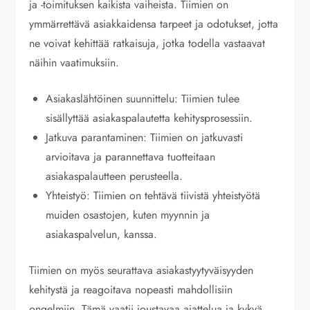
ja -toimituksen kaikista vaiheista. Tiimien on
ymmärrettävä asiakkaidensa tarpeet ja odotukset, jotta
ne voivat kehittää ratkaisuja, jotka todella vastaavat
näihin vaatimuksiin.
Asiakaslähtöinen suunnittelu: Tiimien tulee
sisällyttää asiakaspalautetta kehitysprosessiin.
Jatkuva parantaminen: Tiimien on jatkuvasti
arvioitava ja parannettava tuotteitaan
asiakaspalautteen perusteella.
Yhteistyö: Tiimien on tehtävä tiivistä yhteistyötä
muiden osastojen, kuten myynnin ja
asiakaspalvelun, kanssa.
Tiimien on myös seurattava asiakastyytyväisyyden
kehitystä ja reagoitava nopeasti mahdollisiin
ongelmiin. Tämä vaatii joustavaa ajattelua ja kykyä