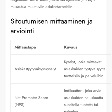
mukautua muuttuviin asiakastarpeisiin.
Sitoutumisen mittaaminen ja
arviointi
Mittaustapa
Kuvaus
Kyselyt, jotka mittaavat
Asiakastyytyväisyyskyselyt
asiakkaiden tyytyväisyyttä
tuotteisiin ja palveluihin.
Indikaattori, joka arvioi
Net Promoter Score
asiakkaiden halukkuutta
(NPS)
suositella tuotetta tai
palvelua.