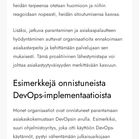
heidän tarpeensa otetaan huomioon ja niihin
reagoidaan nopeasti, heidän sitoutumisensa kasvaa.
Lisäksi, jatkuva parantaminen ja asiakaspalautteen
hyödyntäminen auttavat organisaatioita ennakoimaan
asiakastarpeita ja kehittämään palvelujaan sen
mukaisesti. Tämä proaktiivinen lähestymistapa voi
johtaa asiakastyytyväisyyden merkittävään kasvuun.
Esimerkkejä onnistuneista
DevOps-implementaatioista
Monet organisaatiot ovat onnistuneet parantamaan
asiakaskokemustaan DevOpsin avulla. Esimerkiksi,
suuri ohjelmistoyritys, joka otti käyttöön DevOps-
käytännöt, pystyi vähentämään julkaisuaikojaan