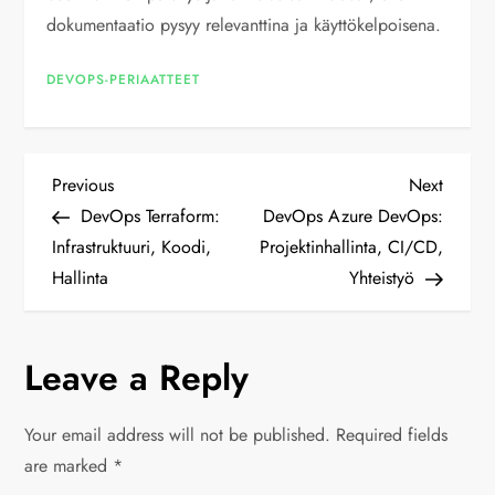
dokumentaatio pysyy relevanttina ja käyttökelpoisena.
DEVOPS-PERIAATTEET
P
Previous
Next
Previous
Next
Post
Post
DevOps Terraform:
DevOps Azure DevOps:
o
Infrastruktuuri, Koodi,
Projektinhallinta, CI/CD,
Hallinta
Yhteistyö
s
t
Leave a Reply
n
Your email address will not be published.
Required fields
a
are marked
*