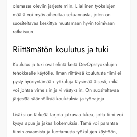
olemassa oleviin järjestelmiin. Liiallinen työkalujen
määrä voi myös aiheuttaa sekaannusta, joten on
suositeltavaa keskittyä muutamaan hyvin toimivaan
ratkaisuun.
Riittämätön koulutus ja tuki
Koulutus ja tuki ovat elintärkeitä DevOps-työkalujen
tehokkaalle käytölle. Ilman riittävää koulutusta tiimi ei
pysty hyödyntämään työkaluja täysimääräisesti, mikä
voi johtaa virheisiin ja viivästyksiin. On suositeltavaa
järjestää säännöllisiä koulutuksia ja työpajoja.
Lisäksi on tärkeää tarjota jatkuvaa tukea, jotta tiimi voi
kysyä apua ja jakaa kokemuksia. Tämä voi parantaa
tiimin osaamista ja luottamusta työkalujen käyttöön,