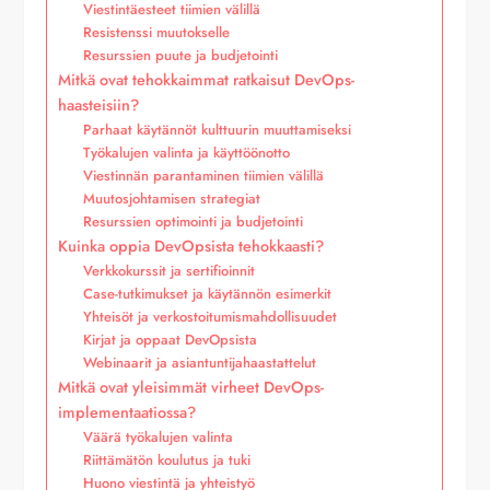
Viestintäesteet tiimien välillä
Resistenssi muutokselle
Resurssien puute ja budjetointi
Mitkä ovat tehokkaimmat ratkaisut DevOps-
haasteisiin?
Parhaat käytännöt kulttuurin muuttamiseksi
Työkalujen valinta ja käyttöönotto
Viestinnän parantaminen tiimien välillä
Muutosjohtamisen strategiat
Resurssien optimointi ja budjetointi
Kuinka oppia DevOpsista tehokkaasti?
Verkkokurssit ja sertifioinnit
Case-tutkimukset ja käytännön esimerkit
Yhteisöt ja verkostoitumismahdollisuudet
Kirjat ja oppaat DevOpsista
Webinaarit ja asiantuntijahaastattelut
Mitkä ovat yleisimmät virheet DevOps-
implementaatiossa?
Väärä työkalujen valinta
Riittämätön koulutus ja tuki
Huono viestintä ja yhteistyö