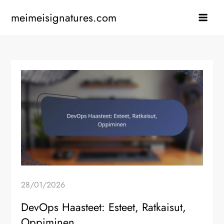
Skip
meimeisignatures.com
to
content
28/01/2026
DevOps Haasteet: Esteet, Ratkaisut,
Oppiminen