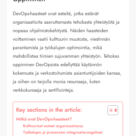
DevOps-haasteet ovat esteitä, jotka estävät
organisaatioita saavuttamasta tehokasta yhteistyötä ja
nopeaa ohjelmistokehitystä. Näiden haasteiden
voittaminen vaatii kulttuurin muutosta, viestinnän
parantamista ja työkalujen optimointia, mikä
mahdollistaa tiimien sujuvamman yhteistyön. Tehokas
oppiminen DevOpsista edellyttää käytännön
kokemusta ja verkostoitumista asiantuntijoiden kanssa,
ja siihen on tarjolla monia resursseja, kuten
verkkokursseja ja sertifiointeja.
Key sections in the article:
Mitkä ovat DevOps-haasteet?
Kulttuuriset esteet organisaatiossa
Työkalujen ja prosessien integraatio-ongelmat