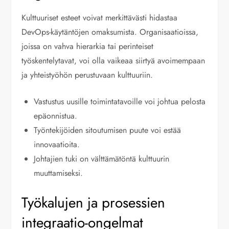
Kulttuuriset esteet voivat merkittävästi hidastaa
DevOps-käytäntöjen omaksumista. Organisaatioissa,
joissa on vahva hierarkia tai perinteiset
työskentelytavat, voi olla vaikeaa siirtyä avoimempaan
ja yhteistyöhön perustuvaan kulttuuriin.
Vastustus uusille toimintatavoille voi johtua pelosta
epäonnistua.
Työntekijöiden sitoutumisen puute voi estää
innovaatioita.
Johtajien tuki on välttämätöntä kulttuurin
muuttamiseksi.
Työkalujen ja prosessien
integraatio-ongelmat