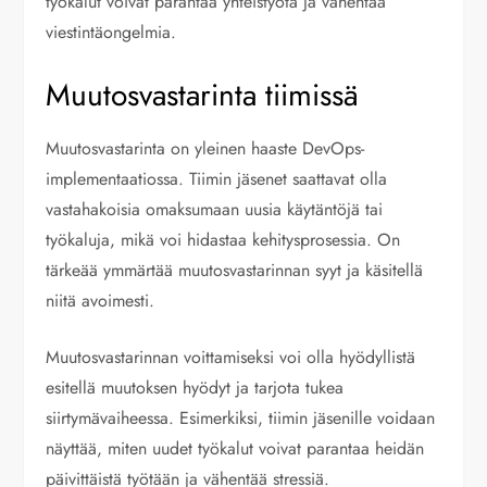
työkalut voivat parantaa yhteistyötä ja vähentää
viestintäongelmia.
Muutosvastarinta tiimissä
Muutosvastarinta on yleinen haaste DevOps-
implementaatiossa. Tiimin jäsenet saattavat olla
vastahakoisia omaksumaan uusia käytäntöjä tai
työkaluja, mikä voi hidastaa kehitysprosessia. On
tärkeää ymmärtää muutosvastarinnan syyt ja käsitellä
niitä avoimesti.
Muutosvastarinnan voittamiseksi voi olla hyödyllistä
esitellä muutoksen hyödyt ja tarjota tukea
siirtymävaiheessa. Esimerkiksi, tiimin jäsenille voidaan
näyttää, miten uudet työkalut voivat parantaa heidän
päivittäistä työtään ja vähentää stressiä.