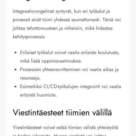
Integraatio-ongelmat syntyvät, kun eri työkalut ja
prosessit eivät toimi yhdessä saumattomasti. Tämä voi
johtaa tehottomuuteen ja virheisiin, mikä hidastaa
kehitysprosessia.
Erilaiset työkalut voivat vaatia erilaista koulutusta,
mikä lisää oppimisvaatimuksia.
Prosessien yhteensovittaminen voi vaatia aikaa ja
resursseja.
Esimerkiksi CI/CD-työkalujen integrointi voi vaatia
erityistä huomiota.
Viestintäesteet tiimien välillä
Viestintäesteet voivat estää tiimien välistä yhteistyötä
ja tiedon jakamista. Huono viestintä voi johtaa