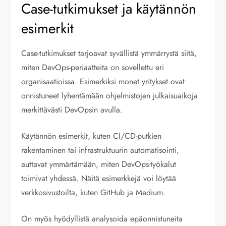
Case-tutkimukset ja käytännön
esimerkit
Case-tutkimukset tarjoavat syvällistä ymmärrystä siitä,
miten DevOps-periaatteita on sovellettu eri
organisaatioissa. Esimerkiksi monet yritykset ovat
onnistuneet lyhentämään ohjelmistojen julkaisuaikoja
merkittävästi DevOpsin avulla.
Käytännön esimerkit, kuten CI/CD-putkien
rakentaminen tai infrastruktuurin automatisointi,
auttavat ymmärtämään, miten DevOps-työkalut
toimivat yhdessä. Näitä esimerkkejä voi löytää
verkkosivustoilta, kuten GitHub ja Medium.
On myös hyödyllistä analysoida epäonnistuneita