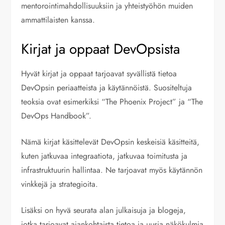
mentorointimahdollisuuksiin ja yhteistyöhön muiden
ammattilaisten kanssa.
Kirjat ja oppaat DevOpsista
Hyvät kirjat ja oppaat tarjoavat syvällistä tietoa
DevOpsin periaatteista ja käytännöistä. Suositeltuja
teoksia ovat esimerkiksi “The Phoenix Project” ja “The
DevOps Handbook”.
Nämä kirjat käsittelevät DevOpsin keskeisiä käsitteitä,
kuten jatkuvaa integraatiota, jatkuvaa toimitusta ja
infrastruktuurin hallintaa. Ne tarjoavat myös käytännön
vinkkejä ja strategioita.
Lisäksi on hyvä seurata alan julkaisuja ja blogeja,
jotka tarjoavat ajankohtaista tietoa ja uusia näkökulmia