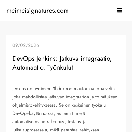
Skip
meimeisignatures.com
to
content
09/02/2026
DevOps Jenkins: Jatkuva integraatio,
Automaatio, Työnkulut
Jenkins on avoimen lähdekoodin automaatiopalvelin,
joka mahdollistaa jatkuvan integraation ja toimituksen
ohjelmistokehityksessä. Se on keskeinen työkalu
DevOps-käytännöissä, auttaen tiimejä
automatisoimaan rakennus-, testaus- ja
julkaisuprosesseja, mikä parantaa kehityksen