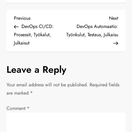
P
Previous
Next
Previous
Next
Post
Post
DevOps CI/CD:
DevOps Automaatio:
o
Prosessit, Työkalut,
Työnkulut, Testaus, Julkaisu
Julkaisut
s
t
Leave a Reply
n
Your email address will not be published.
Required fields
a
are marked
*
v
Comment
*
i
g