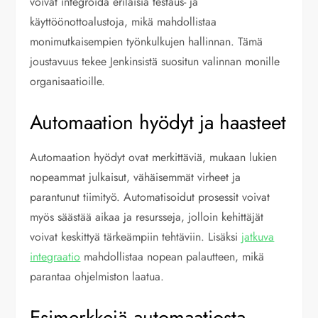
voivat integroida erilaisia testaus- ja
käyttöönottoalustoja, mikä mahdollistaa
monimutkaisempien työnkulkujen hallinnan. Tämä
joustavuus tekee Jenkinsistä suositun valinnan monille
organisaatioille.
Automaation hyödyt ja haasteet
Automaation hyödyt ovat merkittäviä, mukaan lukien
nopeammat julkaisut, vähäisemmät virheet ja
parantunut tiimityö. Automatisoidut prosessit voivat
myös säästää aikaa ja resursseja, jolloin kehittäjät
voivat keskittyä tärkeämpiin tehtäviin. Lisäksi
jatkuva
integraatio
mahdollistaa nopean palautteen, mikä
parantaa ohjelmiston laatua.
Esimerkkejä automaatiosta