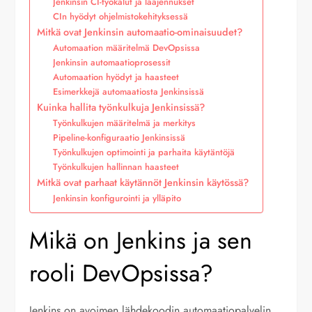
Jenkinsin CI-työkalut ja laajennukset
CIn hyödyt ohjelmistokehityksessä
Mitkä ovat Jenkinsin automaatio-ominaisuudet?
Automaation määritelmä DevOpsissa
Jenkinsin automaatioprosessit
Automaation hyödyt ja haasteet
Esimerkkejä automaatiosta Jenkinsissä
Kuinka hallita työnkulkuja Jenkinsissä?
Työnkulkujen määritelmä ja merkitys
Pipeline-konfiguraatio Jenkinsissä
Työnkulkujen optimointi ja parhaita käytäntöjä
Työnkulkujen hallinnan haasteet
Mitkä ovat parhaat käytännöt Jenkinsin käytössä?
Jenkinsin konfigurointi ja ylläpito
Mikä on Jenkins ja sen
rooli DevOpsissa?
Jenkins on avoimen lähdekoodin automaatiopalvelin,