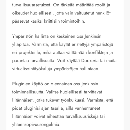
turvallisuusasetukset. On tärkeää määrittää roolit ja
oikeudet huolellisesti, jotta vain valtuutetut henkilöt
pääsevät käsiksi kriittisiin toimintoihin.
Ympäristön hallinta on keskeinen osa Jenkinsin
ylläpitoa. Varmista, että käytät eristettyjä ympäristöjä
eri projekteille, mikä auttaa välttämään konflikteja ja
parantaa turvallisuutta. Voit käyttää Dockeria tai muita
virtualisointityökaluja ympäristöjen hallintaan.
Pluginien käyttö on olennainen osa Jenkinsin
toiminnallisuutta. Valitse huolellisesti tarvittavat
liitännäiset, jotka tukevat työnkulkuasi. Varmista, että
pidät pluginisi ajan tasalla, sillä vanhentuneet
liitännäiset voivat aiheuttaa turvallisuusriskejä tai
yhteensopivuusongelmia.