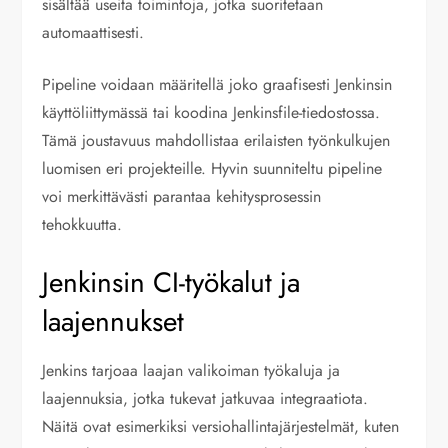
sisältää useita toimintoja, jotka suoritetaan
automaattisesti.
Pipeline voidaan määritellä joko graafisesti Jenkinsin
käyttöliittymässä tai koodina Jenkinsfile-tiedostossa.
Tämä joustavuus mahdollistaa erilaisten työnkulkujen
luomisen eri projekteille. Hyvin suunniteltu pipeline
voi merkittävästi parantaa kehitysprosessin
tehokkuutta.
Jenkinsin CI-työkalut ja
laajennukset
Jenkins tarjoaa laajan valikoiman työkaluja ja
laajennuksia, jotka tukevat jatkuvaa integraatiota.
Näitä ovat esimerkiksi versiohallintajärjestelmät, kuten