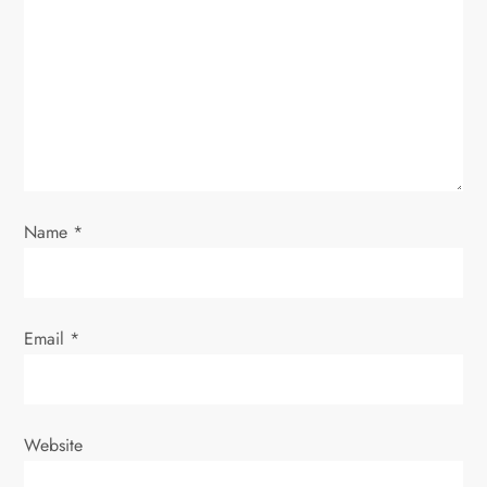
a
t
i
o
Name
*
n
Email
*
Website