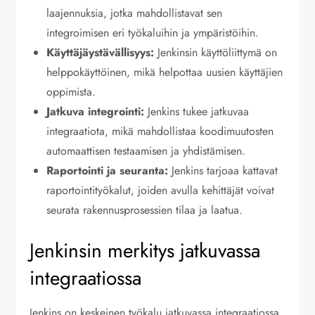
laajennuksia, jotka mahdollistavat sen
integroimisen eri työkaluihin ja ympäristöihin.
Käyttäjäystävällisyys:
Jenkinsin käyttöliittymä on
helppokäyttöinen, mikä helpottaa uusien käyttäjien
oppimista.
Jatkuva integrointi:
Jenkins tukee jatkuvaa
integraatiota, mikä mahdollistaa koodimuutosten
automaattisen testaamisen ja yhdistämisen.
Raportointi ja seuranta:
Jenkins tarjoaa kattavat
raportointityökalut, joiden avulla kehittäjät voivat
seurata rakennusprosessien tilaa ja laatua.
Jenkinsin merkitys jatkuvassa
integraatiossa
Jenkins on keskeinen työkalu jatkuvassa integraatiossa,