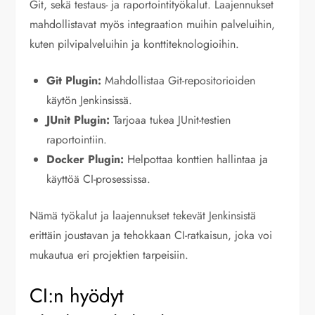
Git, sekä testaus- ja raportointityökalut. Laajennukset
mahdollistavat myös integraation muihin palveluihin,
kuten pilvipalveluihin ja konttiteknologioihin.
Git Plugin:
Mahdollistaa Git-repositorioiden
käytön Jenkinsissä.
JUnit Plugin:
Tarjoaa tukea JUnit-testien
raportointiin.
Docker Plugin:
Helpottaa konttien hallintaa ja
käyttöä CI-prosessissa.
Nämä työkalut ja laajennukset tekevät Jenkinsistä
erittäin joustavan ja tehokkaan CI-ratkaisun, joka voi
mukautua eri projektien tarpeisiin.
CI:n hyödyt