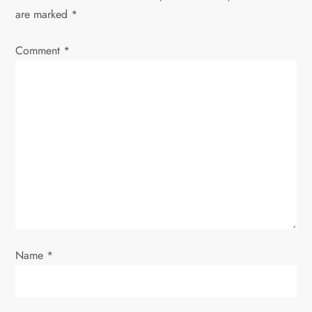
a
are marked
*
v
Comment
*
i
g
a
t
i
o
Name
*
n