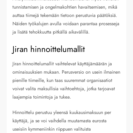
tunnistamisen ja ongelmakohtien havaitsemisen, mikä
auttaa tiimejä tekemään tietoon perustuvia päätöksiä.
Näiden työkalujen avulla voidaan parantaa prosesseja
ja lisätä tehokkuutta pitkällä aikavälillä.
Jiran hinnoittelumallit
Jiran hinnoittelumallit vaihtelevat käyttäjämäärän ja
ominaisuuksien mukaan. Perusversio on usein ilmainen
pienille tiimeille, kun taas suuremmat organisaatiot
voivat valita maksullisia vaihtoehtoja, jotka tarjoavat
laajempia toimintoja ja tukea.
Hinnoittelu perustuu yleensä kuukausimaksuun per
käyttäjä, ja se voi vaihdella muutamasta eurosta
useisiin kymmeniinkin riippuen valituista