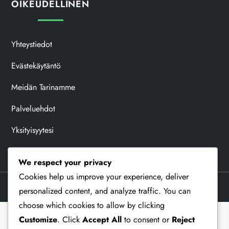
OIKEUDELLINEN
Yhteystiedot
Evästekäytäntö
Meidän Tarinamme
Palveluehdot
Yksityisyytesi
We respect your privacy
Cookies help us improve your experience, deliver
Theme Memorial Blog by
Kantipur Themes
personalized content, and analyze traffic. You can
choose which cookies to allow by clicking
Customize
. Click
Accept All
to consent or
Reject