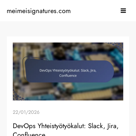
Skip
meimeisignatures.com
to
content
22/01/2026
DevOps Yhteistyötyökalut: Slack, Jira,
Confluence