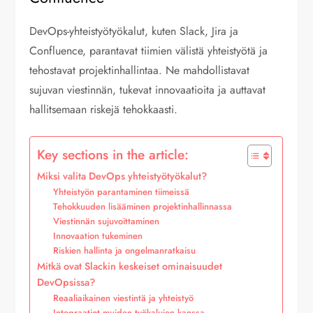
DevOps-yhteistyötyökalut, kuten Slack, Jira ja
Confluence, parantavat tiimien välistä yhteistyötä ja
tehostavat projektinhallintaa. Ne mahdollistavat
sujuvan viestinnän, tukevat innovaatioita ja auttavat
hallitsemaan riskejä tehokkaasti.
Key sections in the article:
Miksi valita DevOps yhteistyötyökalut?
Yhteistyön parantaminen tiimeissä
Tehokkuuden lisääminen projektinhallinnassa
Viestinnän sujuvoittaminen
Innovaation tukeminen
Riskien hallinta ja ongelmanratkaisu
Mitkä ovat Slackin keskeiset ominaisuudet
DevOpsissa?
Reaaliaikainen viestintä ja yhteistyö
Integraatiot muiden työkalujen kanssa