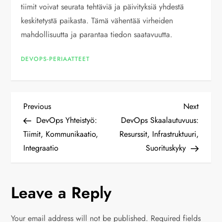
tiimit voivat seurata tehtäviä ja päivityksiä yhdestä
keskitetystä paikasta. Tämä vähentää virheiden
mahdollisuutta ja parantaa tiedon saatavuutta.
DEVOPS-PERIAATTEET
P
Previous
Next
Previous
Next
Post
Post
DevOps Yhteistyö:
DevOps Skaalautuvuus:
o
Tiimit, Kommunikaatio,
Resurssit, Infrastruktuuri,
Integraatio
Suorituskyky
s
t
Leave a Reply
n
Your email address will not be published.
Required fields