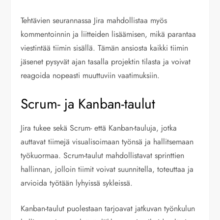
Tehtävien seurannassa Jira mahdollistaa myös
kommentoinnin ja liitteiden lisäämisen, mikä parantaa
viestintää tiimin sisällä. Tämän ansiosta kaikki tiimin
jäsenet pysyvät ajan tasalla projektin tilasta ja voivat
reagoida nopeasti muuttuviin vaatimuksiin.
Scrum- ja Kanban-taulut
Jira tukee sekä Scrum- että Kanban-tauluja, jotka
auttavat tiimejä visualisoimaan työnsä ja hallitsemaan
työkuormaa. Scrum-taulut mahdollistavat sprinttien
hallinnan, jolloin tiimit voivat suunnitella, toteuttaa ja
arvioida työtään lyhyissä sykleissä.
Kanban-taulut puolestaan tarjoavat jatkuvan työnkulun