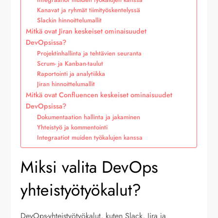
Kanavat ja ryhmät tiimityöskentelyssä
Slackin hinnoittelumallit
Mitkä ovat Jiran keskeiset ominaisuudet
DevOpsissa?
Projektinhallinta ja tehtävien seuranta
Scrum- ja Kanban-taulut
Raportointi ja analytiikka
Jiran hinnoittelumallit
Mitkä ovat Confluencen keskeiset ominaisuudet
DevOpsissa?
Dokumentaation hallinta ja jakaminen
Yhteistyö ja kommentointi
Integraatiot muiden työkalujen kanssa
Miksi valita DevOps
yhteistyötyökalut?
DevOps-yhteistyötyökalut, kuten Slack, Jira ja