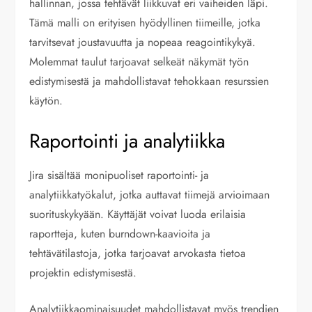
hallinnan, jossa tehtävät liikkuvat eri vaiheiden läpi.
Tämä malli on erityisen hyödyllinen tiimeille, jotka
tarvitsevat joustavuutta ja nopeaa reagointikykyä.
Molemmat taulut tarjoavat selkeät näkymät työn
edistymisestä ja mahdollistavat tehokkaan resurssien
käytön.
Raportointi ja analytiikka
Jira sisältää monipuoliset raportointi- ja
analytiikkatyökalut, jotka auttavat tiimejä arvioimaan
suorituskykyään. Käyttäjät voivat luoda erilaisia
raportteja, kuten burndown-kaavioita ja
tehtävätilastoja, jotka tarjoavat arvokasta tietoa
projektin edistymisestä.
Analytiikkaominaisuudet mahdollistavat myös trendien