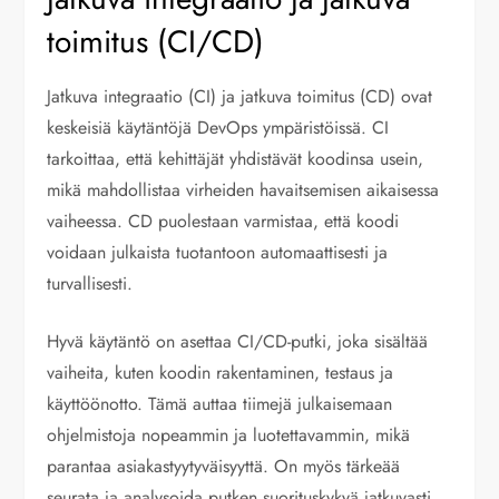
toimitus (CI/CD)
Jatkuva integraatio (CI) ja jatkuva toimitus (CD) ovat
keskeisiä käytäntöjä DevOps ympäristöissä. CI
tarkoittaa, että kehittäjät yhdistävät koodinsa usein,
mikä mahdollistaa virheiden havaitsemisen aikaisessa
vaiheessa. CD puolestaan varmistaa, että koodi
voidaan julkaista tuotantoon automaattisesti ja
turvallisesti.
Hyvä käytäntö on asettaa CI/CD-putki, joka sisältää
vaiheita, kuten koodin rakentaminen, testaus ja
käyttöönotto. Tämä auttaa tiimejä julkaisemaan
ohjelmistoja nopeammin ja luotettavammin, mikä
parantaa asiakastyytyväisyyttä. On myös tärkeää
seurata ja analysoida putken suorituskykyä jatkuvasti,