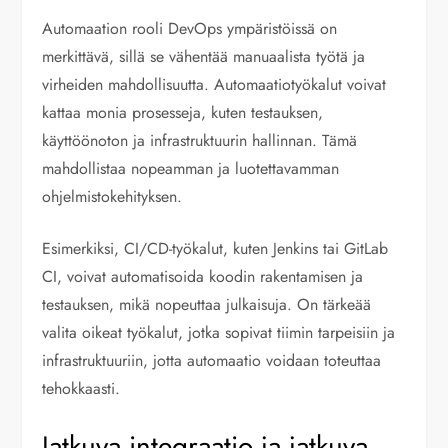
Automaation rooli DevOps ympäristöissä on
merkittävä, sillä se vähentää manuaalista työtä ja
virheiden mahdollisuutta. Automaatiotyökalut voivat
kattaa monia prosesseja, kuten testauksen,
käyttöönoton ja infrastruktuurin hallinnan. Tämä
mahdollistaa nopeamman ja luotettavamman
ohjelmistokehityksen.
Esimerkiksi, CI/CD-työkalut, kuten Jenkins tai GitLab
CI, voivat automatisoida koodin rakentamisen ja
testauksen, mikä nopeuttaa julkaisuja. On tärkeää
valita oikeat työkalut, jotka sopivat tiimin tarpeisiin ja
infrastruktuuriin, jotta automaatio voidaan toteuttaa
tehokkaasti.
Jatkuva integraatio ja jatkuva