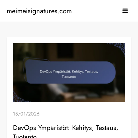
Skip
meimeisignatures.com
to
content
15/01/2026
DevOps Ympäristöt: Kehitys, Testaus,
Tuotanto