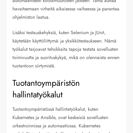
automaattisesti koodimuutosten jälkeen. Tämä auttaa
havaitsemaan virheitä aikaisessa vaiheessa ja parantaa
ohjelmiston laatua.
Lisäksi testauskehyksiä, kuten Selenium ja JUnit,
käytetään käyttöliittymä- ja yksikkötestaukseen. Nämä
työkalut tarjoavat tehokkaita tapoja testata sovellusten
toimivuutta ja suorituskykyä, mikä on olennaista ennen
tuotantoon siirtymistä.
Tuotantoympäristön
hallintatyökalut
Tuotantoympäristössä hallintatyökalut, kuten
Kubernetes ja Ansible, ovat keskeisiä sovellusten
orkestroinnissa ja automaatiossa. Kubernetes