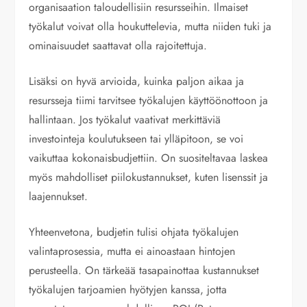
organisaation taloudellisiin resursseihin. Ilmaiset
työkalut voivat olla houkuttelevia, mutta niiden tuki ja
ominaisuudet saattavat olla rajoitettuja.
Lisäksi on hyvä arvioida, kuinka paljon aikaa ja
resursseja tiimi tarvitsee työkalujen käyttöönottoon ja
hallintaan. Jos työkalut vaativat merkittäviä
investointeja koulutukseen tai ylläpitoon, se voi
vaikuttaa kokonaisbudjettiin. On suositeltavaa laskea
myös mahdolliset piilokustannukset, kuten lisenssit ja
laajennukset.
Yhteenvetona, budjetin tulisi ohjata työkalujen
valintaprosessia, mutta ei ainoastaan hintojen
perusteella. On tärkeää tasapainottaa kustannukset
työkalujen tarjoamien hyötyjen kanssa, jotta