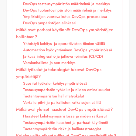
DevOps testausympäristön määritelmä ja merkitys
DevOps tuotantoympäristön määritelmä ja merkitys
Ympäristöjen vuorovaikutus DevOps prosessissa
DevOps ympäristöjen elinkaari
Mitkä ovat parhaat käytännöt DevOps ympäristöjen
hallintaan?
Yhteistyö kehitys- ja operatiivisten tiimien välillä
Automaation hyödyntäminen DevOps ympäristöissä
Jatkuva integraatio ja jatkuva toimitus (CI/CD)
Versionhallinta ja sen merkitys
Mitkä työkalut ja teknologiat tukevat DevOps
ympäristöjä?
Suositut työkalut kehitysympäristössä
Testausympäristön työkalut ja niiden ominaisuudet
Tuotantoympäristön hallintatyökalut
Vertailu pilvi- ja paikallisten ratkaisujen välillä
Mitkä ovat yleiset haasteet DevOps ympäristöissä?
Haasteet kehitysympäristössä ja niiden ratkaisut
Testausympäristön haasteet ja parhaat käytännöt
Tuotantoympäristön riskit ja hallintastrategiat
Kuinka valita oikeat työkalut DevOps ympäristöihin?