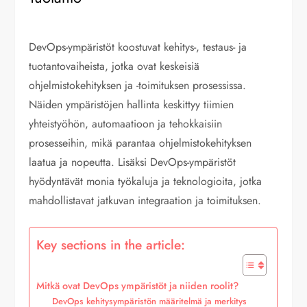
DevOps-ympäristöt koostuvat kehitys-, testaus- ja
tuotantovaiheista, jotka ovat keskeisiä
ohjelmistokehityksen ja -toimituksen prosessissa.
Näiden ympäristöjen hallinta keskittyy tiimien
yhteistyöhön, automaatioon ja tehokkaisiin
prosesseihin, mikä parantaa ohjelmistokehityksen
laatua ja nopeutta. Lisäksi DevOps-ympäristöt
hyödyntävät monia työkaluja ja teknologioita, jotka
mahdollistavat jatkuvan integraation ja toimituksen.
Key sections in the article:
Mitkä ovat DevOps ympäristöt ja niiden roolit?
DevOps kehitysympäristön määritelmä ja merkitys