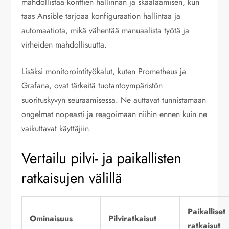
mahdollistaa konttien hallinnan ja skaalaamisen, kun
taas Ansible tarjoaa konfiguraation hallintaa ja
automaatiota, mikä vähentää manuaalista työtä ja
virheiden mahdollisuutta.
Lisäksi monitorointityökalut, kuten Prometheus ja
Grafana, ovat tärkeitä tuotantoympäristön
suorituskyvyn seuraamisessa. Ne auttavat tunnistamaan
ongelmat nopeasti ja reagoimaan niihin ennen kuin ne
vaikuttavat käyttäjiin.
Vertailu pilvi- ja paikallisten
ratkaisujen välillä
Paikalliset
Ominaisuus
Pilviratkaisut
ratkaisut