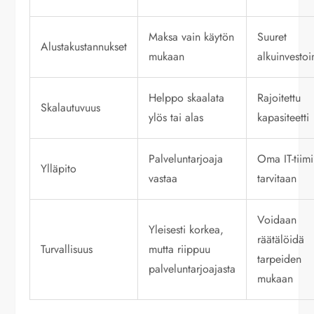
Maksa vain käytön
Suuret
Alustakustannukset
mukaan
alkuinvestoi
Helppo skaalata
Rajoitettu
Skalautuvuus
ylös tai alas
kapasiteetti
Palveluntarjoaja
Oma IT-tiimi
Ylläpito
vastaa
tarvitaan
Voidaan
Yleisesti korkea,
räätälöidä
Turvallisuus
mutta riippuu
tarpeiden
palveluntarjoajasta
mukaan