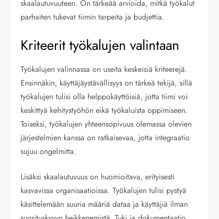
skaalautuvuuteen. On tärkeää arvioida, mitkä työkalut
parhaiten tukevat tiimin tarpeita ja budjettia.
Kriteerit työkalujen valintaan
Työkalujen valinnassa on useita keskeisiä kriteerejä.
Ensinnäkin, käyttäjäystävällisyys on tärkeä tekijä, sillä
työkalujen tulisi olla helppokäyttöisiä, jotta tiimi voi
keskittyä kehitystyöhön eikä työkaluista oppimiseen.
Toiseksi, työkalujen yhteensopivuus olemassa olevien
järjestelmien kanssa on ratkaisevaa, jotta integraatio
sujuu ongelmitta.
Lisäksi skaalautuvuus on huomioitava, erityisesti
kasvavissa organisaatioissa. Työkalujen tulisi pystyä
käsittelemään suuria määriä dataa ja käyttäjiä ilman
suorituskyvyn heikkenemistä. Tuki ja dokumentaatio