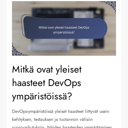
Mitkä ovat yleiset
haasteet DevOps
ympäristöissä?
DevOps-ympäristöissä yleiset haasteet liittyvät usein
kehityksen, testauksen ja tuotannon välisiin
vuorovaikutuksiin. Näiden haasteiden ymmärtäminen