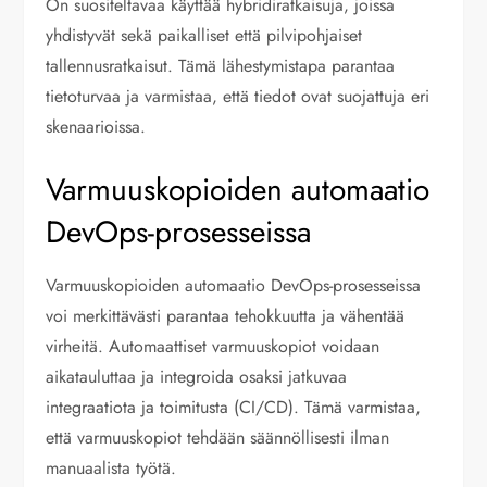
On suositeltavaa käyttää hybridiratkaisuja, joissa
yhdistyvät sekä paikalliset että pilvipohjaiset
tallennusratkaisut. Tämä lähestymistapa parantaa
tietoturvaa ja varmistaa, että tiedot ovat suojattuja eri
skenaarioissa.
Varmuuskopioiden automaatio
DevOps-prosesseissa
Varmuuskopioiden automaatio DevOps-prosesseissa
voi merkittävästi parantaa tehokkuutta ja vähentää
virheitä. Automaattiset varmuuskopiot voidaan
aikatauluttaa ja integroida osaksi jatkuvaa
integraatiota ja toimitusta (CI/CD). Tämä varmistaa,
että varmuuskopiot tehdään säännöllisesti ilman
manuaalista työtä.