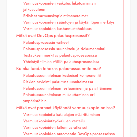
Varmuuskopioiden vaikutus liiketoiminnan
jatkuvuuteen
Erilaiset varmuuskopiointimenetelmät
Varmuuskopioiden sääntöjen ja käytäntöjen merkitys
Varmuuskopioiden kustannustehokkuus
Mitkä ovat DevOps-palautusprosessit?
Palautusprosessin vaiheet
Palautusprosessin suunnittelu ja dokumentointi
Testauksen merkitys palautusprosesseissa
Yhteistyö tiimien välillä palautusprosessissa
Kuinka luoda tehokas palautussuunnitelma?
Palautussuunnitelman keskeiset komponentit
Riskien arviointi palautussuunnitelmassa
Palautussuunnitelman testaaminen ja päivittäminen
Palautussuunnitelman mukauttaminen eri
ympäristöihin
Mitkä ovat parhaat käytännöt varmuuskopioinnissa?
Varmuuskopiointiaikataulujen määrittäminen
Varmuuskopiointityökalujen vertailu
Varmuuskopioiden tallennusratkaisut
Varmuuskopioiden automaatio DevOps-prosesseissa