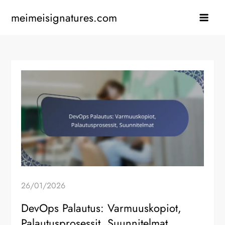
Skip
meimeisignatures.com
to
content
26/01/2026
DevOps Palautus: Varmuuskopiot,
Palautusprosessit, Suunnitelmat