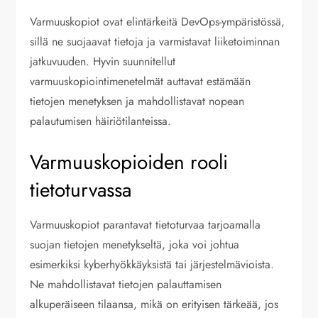
Varmuuskopiot ovat elintärkeitä DevOps-ympäristössä,
sillä ne suojaavat tietoja ja varmistavat liiketoiminnan
jatkuvuuden. Hyvin suunnitellut
varmuuskopiointimenetelmät auttavat estämään
tietojen menetyksen ja mahdollistavat nopean
palautumisen häiriötilanteissa.
Varmuuskopioiden rooli
tietoturvassa
Varmuuskopiot parantavat tietoturvaa tarjoamalla
suojan tietojen menetykseltä, joka voi johtua
esimerkiksi kyberhyökkäyksistä tai järjestelmävioista.
Ne mahdollistavat tietojen palauttamisen
alkuperäiseen tilaansa, mikä on erityisen tärkeää, jos