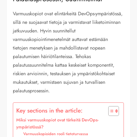
Varmuuskopiot ovat elintärkeitä DevOps-ympäristössä,
sillä ne suojaavat tietoja ja varmistavat liiketoiminnan
jatkuvuuden. Hyvin suunnitellut
varmuuskopiointimenetelmät auttavat estämään
tietojen menetyksen ja mahdollistavat nopean
palautumisen häiriötilanteissa. Tehokas
palautussuunnitelma kattaa keskeiset komponentit,
riskien arvioinnin, testauksen ja ympäristökohtaiset
mukautukset, varmistaen sujuvan ja turvallisen
palautusprosessin.
Key sections in the article:
Miksi varmuuskopiot ovat tärkeitä DevOps-
ympäristössä?
Varmuuskopioiden rooli tietoturvassa