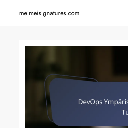
Skip
to
meimeisignatures.com
content