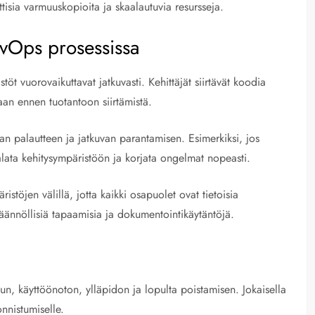
isia varmuuskopioita ja skaalautuvia resursseja.
vOps prosessissa
töt vuorovaikuttavat jatkuvasti. Kehittäjät siirtävät koodia
aan ennen tuotantoon siirtämistä.
n palautteen ja jatkuvan parantamisen. Esimerkiksi, jos
palata kehitysympäristöön ja korjata ongelmat nopeasti.
stöjen välillä, jotta kaikki osapuolet ovat tietoisia
säännöllisiä tapaamisia ja dokumentointikäytäntöjä.
un, käyttöönoton, ylläpidon ja lopulta poistamisen. Jokaisella
nnistumiselle.