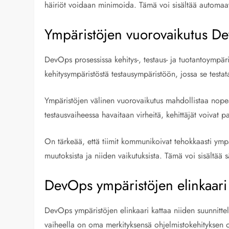
häiriöt voidaan minimoida. Tämä voi sisältää automaatt
Ympäristöjen vuorovaikutus De
DevOps prosessissa kehitys-, testaus- ja tuotantoympäris
kehitysympäristöstä testausympäristöön, jossa se testat
Ympäristöjen välinen vuorovaikutus mahdollistaa nopea
testausvaiheessa havaitaan virheitä, kehittäjät voivat 
On tärkeää, että tiimit kommunikoivat tehokkaasti ympäri
muutoksista ja niiden vaikutuksista. Tämä voi sisältää 
DevOps ympäristöjen elinkaari
DevOps ympäristöjen elinkaari kattaa niiden suunnittel
vaiheella on oma merkityksensä ohjelmistokehityksen o