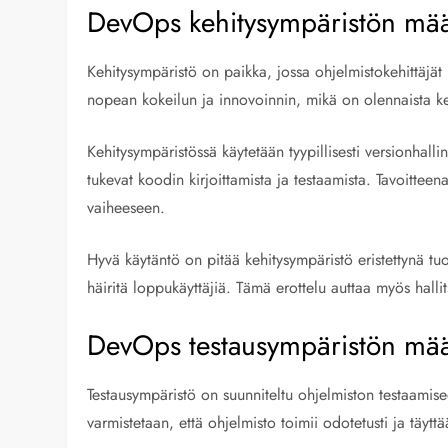
DevOps kehitysympäristön määr
Kehitysympäristö on paikka, jossa ohjelmistokehittäjä
nopean kokeilun ja innovoinnin, mikä on olennaista ke
Kehitysympäristössä käytetään tyypillisesti versionhallin
tukevat koodin kirjoittamista ja testaamista. Tavoittee
vaiheeseen.
Hyvä käytäntö on pitää kehitysympäristö eristettynä tuo
häiritä loppukäyttäjiä. Tämä erottelu auttaa myös hall
DevOps testausympäristön määr
Testausympäristö on suunniteltu ohjelmiston testaamis
varmistetaan, että ohjelmisto toimii odotetusti ja täytt