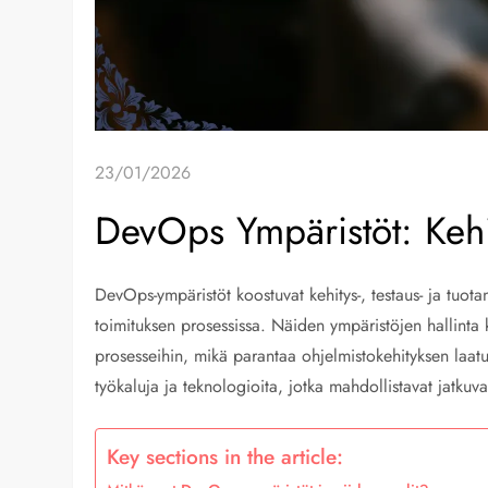
23/01/2026
DevOps Ympäristöt: Kehit
DevOps-ympäristöt koostuvat kehitys-, testaus- ja tuotan
toimituksen prosessissa. Näiden ympäristöjen hallinta 
prosesseihin, mikä parantaa ohjelmistokehityksen laat
työkaluja ja teknologioita, jotka mahdollistavat jatkuva
Key sections in the article: