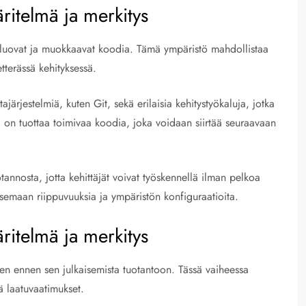
itelmä ja merkitys
t luovat ja muokkaavat koodia. Tämä ympäristö mahdollistaa
tterässä kehityksessä.
tajärjestelmiä, kuten Git, sekä erilaisia kehitystyökaluja, jotka
na on tuottaa toimivaa koodia, joka voidaan siirtää seuraavaan
tannosta, jotta kehittäjät voivat työskennellä ilman pelkoa
itsemaan riippuvuuksia ja ympäristön konfiguraatioita.
itelmä ja merkitys
een ennen sen julkaisemista tuotantoon. Tässä vaiheessa
ää laatuvaatimukset.