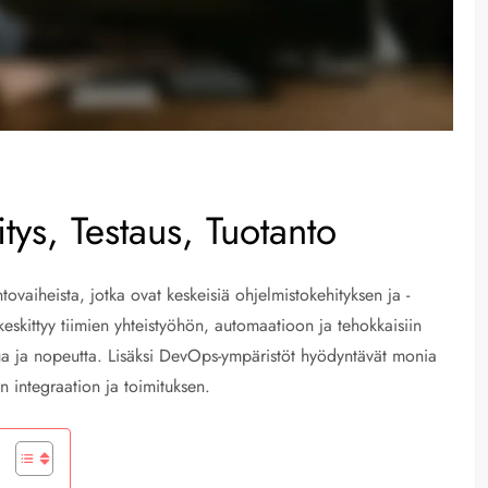
ys, Testaus, Tuotanto
tovaiheista, jotka ovat keskeisiä ohjelmistokehityksen ja -
keskittyy tiimien yhteistyöhön, automaatioon ja tehokkaisiin
ua ja nopeutta. Lisäksi DevOps-ympäristöt hyödyntävät monia
n integraation ja toimituksen.