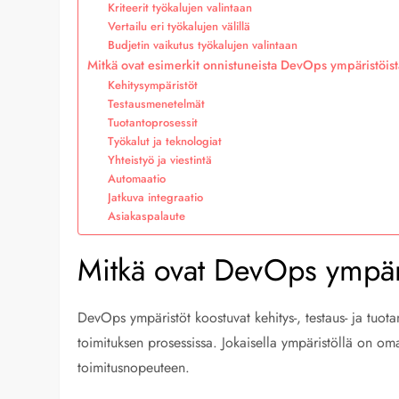
Kriteerit työkalujen valintaan
Vertailu eri työkalujen välillä
Budjetin vaikutus työkalujen valintaan
Mitkä ovat esimerkit onnistuneista DevOps ympäristöis
Kehitysympäristöt
Testausmenetelmät
Tuotantoprosessit
Työkalut ja teknologiat
Yhteistyö ja viestintä
Automaatio
Jatkuva integraatio
Asiakaspalaute
Mitkä ovat DevOps ympäri
DevOps ympäristöt koostuvat kehitys-, testaus- ja tuotan
toimituksen prosessissa. Jokaisella ympäristöllä on oma
toimitusnopeuteen.