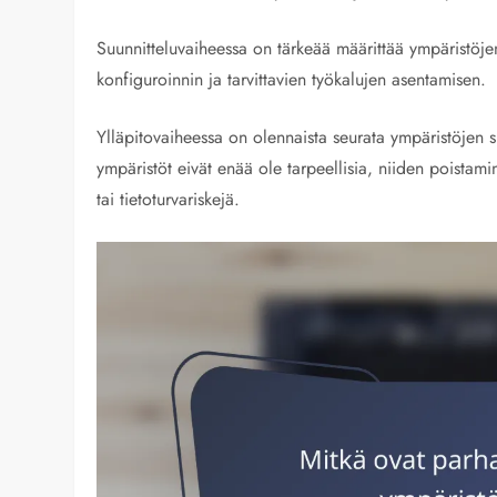
Suunnitteluvaiheessa on tärkeää määrittää ympäristöjen
konfiguroinnin ja tarvittavien työkalujen asentamisen.
Ylläpitovaiheessa on olennaista seurata ympäristöjen su
ympäristöt eivät enää ole tarpeellisia, niiden poistamin
tai tietoturvariskejä.