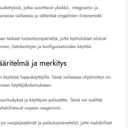
skehyksiä, jotka suorittavat yksikkö-, integraatio- ja
rhaisessa vaiheessa ja vähentää ongelmien ilmenemistä
 tarkasti tuotantoympäristöä, jotta testitulokset olisivat
imien, tietokantojen ja konfiguraatioiden käyttöä.
ritelmä ja merkitys
 käytössä loppukäyttäjille. Tässä vaiheessa ohjelmiston on
 suoraan käyttäjäkokemukseen.
orituskykyä ja käyttäjien palautetta. Tämä voi sisältää
mahdollistavat nopean reagoinnin.
on varajärjestelmät ja palautusmenettelyt, jotta mahdolliset