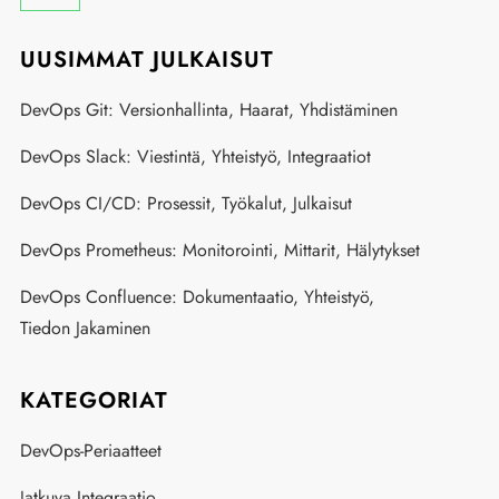
UUSIMMAT JULKAISUT
DevOps Git: Versionhallinta, Haarat, Yhdistäminen
DevOps Slack: Viestintä, Yhteistyö, Integraatiot
DevOps CI/CD: Prosessit, Työkalut, Julkaisut
DevOps Prometheus: Monitorointi, Mittarit, Hälytykset
DevOps Confluence: Dokumentaatio, Yhteistyö,
Tiedon Jakaminen
KATEGORIAT
DevOps-Periaatteet
Jatkuva Integraatio