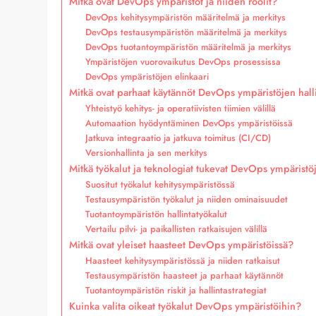
Mitkä ovat DevOps ympäristöt ja niiden roolit?
DevOps kehitysympäristön määritelmä ja merkitys
DevOps testausympäristön määritelmä ja merkitys
DevOps tuotantoympäristön määritelmä ja merkitys
Ympäristöjen vuorovaikutus DevOps prosessissa
DevOps ympäristöjen elinkaari
Mitkä ovat parhaat käytännöt DevOps ympäristöjen hall
Yhteistyö kehitys- ja operatiivisten tiimien välillä
Automaation hyödyntäminen DevOps ympäristöissä
Jatkuva integraatio ja jatkuva toimitus (CI/CD)
Versionhallinta ja sen merkitys
Mitkä työkalut ja teknologiat tukevat DevOps ympäristö
Suositut työkalut kehitysympäristössä
Testausympäristön työkalut ja niiden ominaisuudet
Tuotantoympäristön hallintatyökalut
Vertailu pilvi- ja paikallisten ratkaisujen välillä
Mitkä ovat yleiset haasteet DevOps ympäristöissä?
Haasteet kehitysympäristössä ja niiden ratkaisut
Testausympäristön haasteet ja parhaat käytännöt
Tuotantoympäristön riskit ja hallintastrategiat
Kuinka valita oikeat työkalut DevOps ympäristöihin?