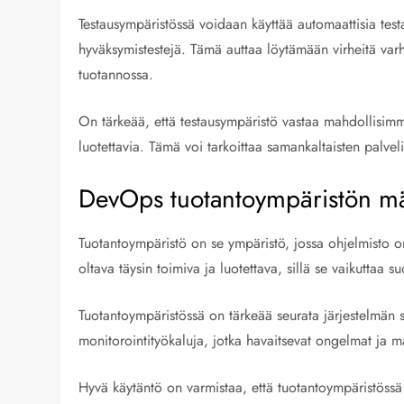
Testausympäristössä voidaan käyttää automaattisia testau
hyväksymistestejä. Tämä auttaa löytämään virheitä va
tuotannossa.
On tärkeää, että testausympäristö vastaa mahdollisimman
luotettavia. Tämä voi tarkoittaa samankaltaisten palvel
DevOps tuotantoympäristön mää
Tuotantoympäristö on se ympäristö, jossa ohjelmisto on
oltava täysin toimiva ja luotettava, sillä se vaikuttaa
Tuotantoympäristössä on tärkeää seurata järjestelmän su
monitorointityökaluja, jotka havaitsevat ongelmat ja 
Hyvä käytäntö on varmistaa, että tuotantoympäristössä 